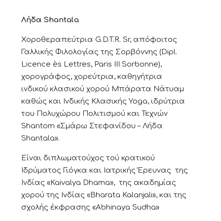
Λήδα Shantala
Χοροθεραπεύτρια G.D.T.R. Sr, απόφοιτος
Γαλλικής Φιλολογίας της Σορβόννης (Dipl.
Licence ès Lettres, Paris III Sorbonne),
χορογράφος, χορεύτρια, καθηγήτρια
ινδικού κλασικού χορού Μπάρατα Νάτυαμ
καθώς και Ινδικής Κλασικής Yoga, ιδρύτρια
του Πολυχώρου Πολιτισμού και Τεχνών
Shantom «Σμάρω Στεφανίδου – Λήδα
Shantala».
Είναι διπλωματούχος τού κρατικού
Ιδρύματος Γιόγκα και Ιατρικής Έρευνας της
Ινδίας «Kaivalya Dhama», της ακαδημίας
χορού της Ινδίας «Bharata Kalanjali», και της
σχολής έκφρασης «Abhinaya Sudha»