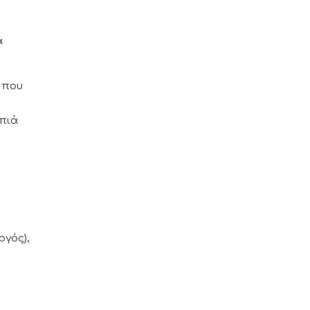
α
 που
οπιά
γός),