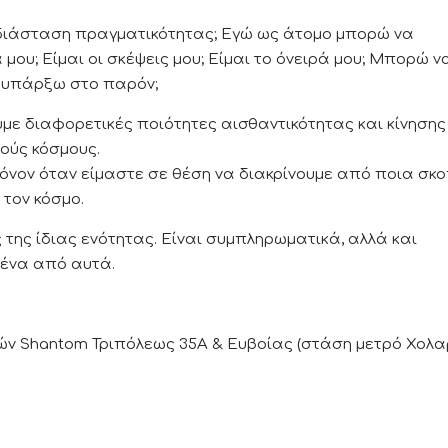
 διάσταση πραγματικότητας; Εγώ ως άτομο μπορώ να
μου; Είμαι οι σκέψεις μου; Είμαι το όνειρά μου; Mπορώ ν
 υπάρξω στο παρόν;
με διαφορετικές ποιότητες αισθαντικότητας και κίνησης
ούς κόσμους.
όνον όταν είμαστε σε θέση να διακρίνουμε από ποια σκ
τον κόσμο.
της ίδιας ενότητας. Είναι συμπληρωματικά, αλλά και
 ένα από αυτά.
ών Shantom Τριπόλεως 35Α & Ευβοίας (στάση μετρό Χολαρ